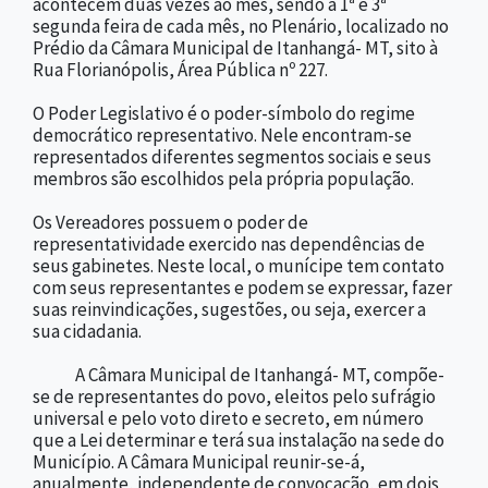
acontecem duas vezes ao mês, sendo a 1ª e 3ª
segunda feira de cada mês, no Plenário, localizado no
Prédio da Câmara Municipal de Itanhangá- MT, sito à
Rua Florianópolis, Área Pública nº 227.
O Poder Legislativo é o poder-símbolo do regime
democrático representativo. Nele encontram-se
representados diferentes segmentos sociais e seus
membros são escolhidos pela própria população.
Os Vereadores possuem o poder de
representatividade exercido nas dependências de
seus gabinetes. Neste local, o munícipe tem contato
com seus representantes e podem se expressar, fazer
suas reinvindicações, sugestões, ou seja, exercer a
sua cidadania.
A Câmara Municipal de Itanhangá- MT, compõe-
se de representantes do povo, eleitos pelo sufrágio
universal e pelo voto direto e secreto, em número
que a Lei determinar e terá sua instalação na sede do
Município. A Câmara Municipal reunir-se-á,
anualmente, independente de convocação, em dois